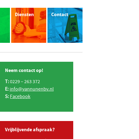
Diensten
Contact
Neem contact op!
T:
0229 – 263 372
E:
info@vannunenbv.nl
S:
Facebook
Vrijblijvende afspraak?