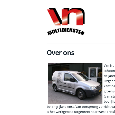
Over ons
Van Nun
schoonm
de jare
uitgebr
kantine
groenv
(van s
bedrijf
belangrijke dienst. Van oorsprong verricht 
is het werkgebied uitgebreid naar West-Fries