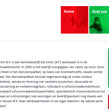
Home
Over ons
en B.V. is een familiebedrijf dat sinds 1971 werkzaam is in de
aakbranche. In 2005 is het bedrijf overgegaan van vader op zoon. Door
n heen is het dienstenpakket, op basis van klantbehoefte, steeds verder
eid. Het dienstenpakket bestaat tegenwoordig uit onder andere
beheer, advies en levering van sanitaire producten, decoratie en
oorziening en verkeersregelaars. Uiteraard is schoonmaakonderhoud
tandaard schoonmaakwerkzaamheden, specialistisch vloeronderhoud tot
swas en ontruimingen van woningen en bedrijfspanden) nog steeds een
van Nunen B.V. haar werkzaamheden in de regio Haarlem, de laatste jaren
land.