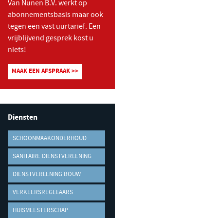
Van Nunen B.V. werkt op
abonnementsbasis maar ook
tegen een vast uurtarief. Een
vrijblijvend gesprek kost u
niets!
MAAK EEN AFSPRAAK >>
Diensten
SCHOONMAAKONDERHOUD
SANITAIRE DIENSTVERLENING
DIENSTVERLENING BOUW
VERKEERSREGELAARS
HUISMEESTERSCHAP